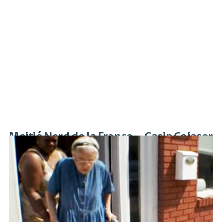
Moitié Nord de la France – Casip Cojasor
La Fondation Casip-Cojasor accompagne les survivants de
la Shoah pour bénéficier des dispositifs (aide à domicile,
aménagement du domicile, aide aux déplacements, repas
cacher, aide médicale) financés par la Claims conference et
la Fondation pour la Mémoire de la Shoah.
Fondation Casip-Cojasor
9 rue Emilio Castelar, Paris 12e