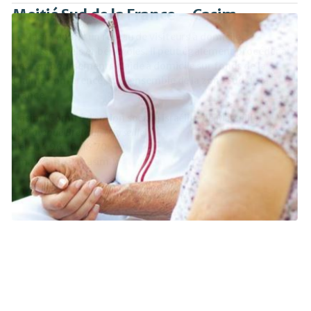
Moitié Sud de la France – Casim
Le Casim anime un réseau de visiteurs à domicile,
professionnels et bénévoles. Il peut également procéder à
des remboursements d’aide à domicile sur fonds de la
Claims Conference, sur l’ensemble de la zone Sud de la
France.
Casim (Comité d’action sociale israélite de Marseille)
109 avenue Breteuil, Marseille
Tél : 04 96 10 06 70
Email : amea@casim.fr
En savoir plus