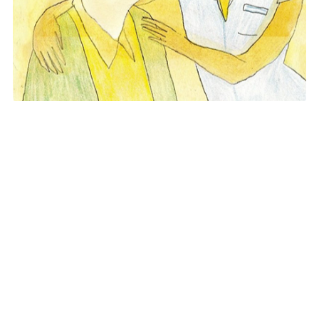
Adiam Solidarité
42 rue le Peletier, Paris 9e
Tél : 06 64 18 34 73 / 01 42 80 34 73
Email : shoah@adiam.net
En savoir plus