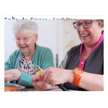
En Île-de-France – Logivitae
LogiVitae permet aux personnes âgées dépendantes et en
particulier aux survivants de la Shoah de continuer à vivre
chez elles dans les meilleures conditions, et conformément
à leurs choix de vie. Différentes aides sont proposées :
gestes de la vie quotidienne (courses, ménage, aide à la
toilette…), déplacements, tâches administratives…
LogiVitae
28 rue de Wattignies, Paris 12e
15 rue Letort, Paris 18e
Tél : 01 43 45 05 06
Email : contact@logivitae.fr
En savoir plus