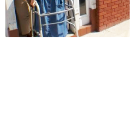
Tél : 01 49 23 71 30
Email : surv.shoah@casip-cojasor.fr
En savoir plus