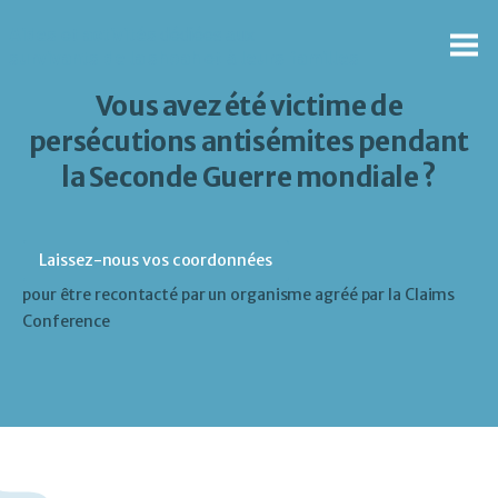
Aides
et
activités
dédiées aux
survivants de la shoah
et à
leurs familles
Vous avez été victime de
persécutions antisémites pendant
la Seconde Guerre mondiale ?
Laissez-nous vos coordonnées
pour être recontacté par un organisme agréé par la Claims
Conference