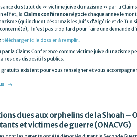
sance du statut de « victime juive du nazisme » par la Clai
n effet, la
Claims conférence
négocie chaque année le monta
nazisme (qui incluent désormais les Juifs d’Algérie et de Tunis
 concerné(e), il n’est pas trop tard pour faire une demande d
z
télécharger ici le dossier à remplir.
 par la Claims Conference comme victime juive du nazisme pe
res des dispositifs publics.
s gratuits existent pour vous renseigner et vous accompagne
us
ions dues aux orphelins de la Shoah – O
ants et victimes de guerre (ONACVG)
s dont les parents ont été déportés durant la Seconde Guerr