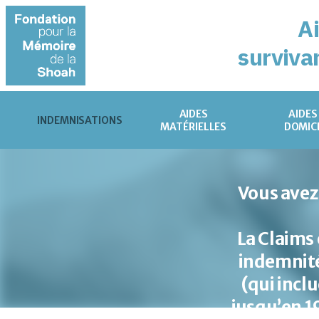
A
surviva
AIDES
AIDES
INDEMNISATIONS
MATÉRIELLES
DOMIC
Vous avez
La Claims
indemnité
(qui incl
jusqu’en 19