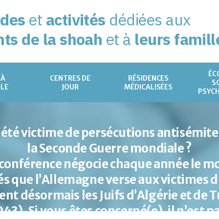
ides
et
activités
dédiées aux
nts de la shoah
et à
leurs famill
ÉC
 À
CENTRES DE
RÉSIDENCES
S
ILE
JOUR
MÉDICALISÉES
PSYC
 été victime de persécutions antisémit
la Seconde Guerre mondiale ?
 conférence négocie chaque année le m
s que l’Allemagne verse aux victimes 
uent désormais les Juifs d’Algérie et de T
43). Si vous êtes concerné(e), il n’est p