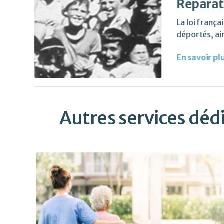
Réparati
La loi franç
déportés, ai
En savoir pl
Autres services dédi