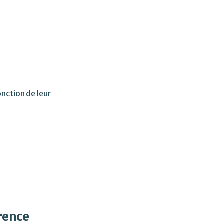
n.
nce
nction de leur
rence