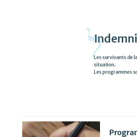
p
po
Indemni
Les survivants de 
situation.
Les programmes son
Program