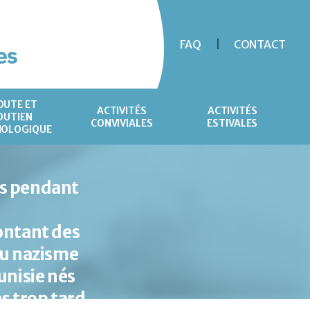
FAQ
CONTACT
es
OUTE ET
ACTIVITÉS
ACTIVITÉS
OUTIEN
CONVIVIALES
ESTIVALES
HOLOGIQUE
es pendant
ontant des
du nazisme
unisie nés
as trop tard