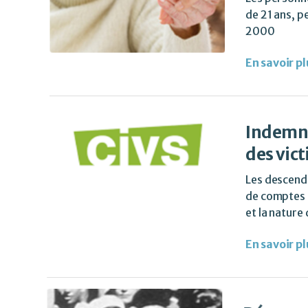
de 21 ans, p
2000
En savoir pl
Indemni
des vict
Les descenda
de comptes 
et la nature
En savoir pl