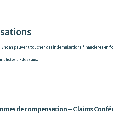
our faire une demande d’indemnisatio
Laissez-nous vos coordonnées
ur être recontacté par un organisme agréé par la Claims Confere
sations
la Shoah peuvent toucher des indemnisations financières en fo
t listés ci-dessous.
mes de compensation – Claims Confé