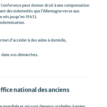
ms Conference peut donner droit à une compensation
nt des indemnités que l’Allemagne verse aux
ie nés jusqu’en 1943).
’indemnisation.
rmet d’accéder à des aides à domicile,
r dans vos démarches.
ffice national des anciens
e mondiale et qui sont devenus orphelins à moins