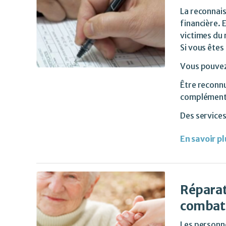
La reconnais
financière. E
victimes du 
Si vous êtes
Vous pouve
Être reconnu
complémentai
Des service
En savoir pl
Réparat
combatt
Les personne